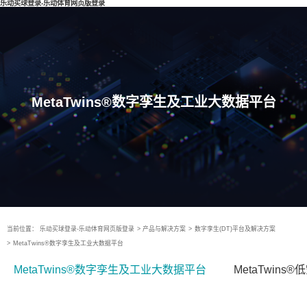
乐动买球登录-乐动体育网页版登录
MetaTwins®数字孪生及工业大数据平台
当前位置：
乐动买球登录-乐动体育网页版登录
>
产品与解决方案
>
数字孪生(DT)平台及解决方案
>
MetaTwins®数字孪生及工业大数据平台
MetaTwins®数字孪生及工业大数据平台
MetaTwin