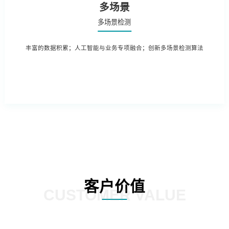
多场景
多场景检测
丰富的数据积累；人工智能与业务专项融合；创新多场景检测算法
客户价值
CUSTOMER VALUE