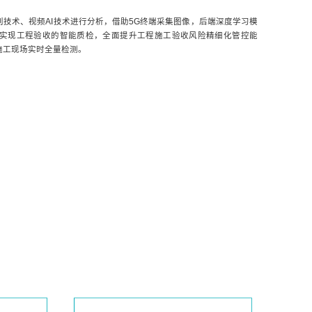
技术、视频AI技术进行分析，借助5G终端采集图像，后端深度学习模
实现工程验收的智能质检，全面提升工程施工验收风险精细化管控能
施工现场实时全量检测。