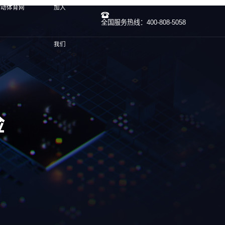
乐动体育网
加入
全国服务热线：400-808-5058
我们
检