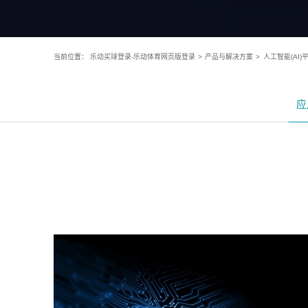
当前位置：
乐动买球登录-乐动体育网页版登录
>
产品与解决方案
>
人工智能(AI
应