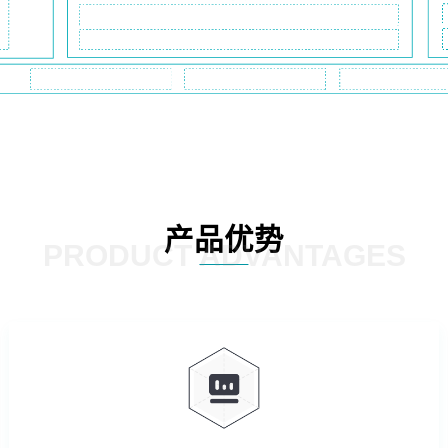
产品优势
PRODUCT ADVANTAGES