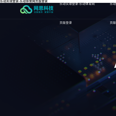
乐动买球登录-乐动体育网页版登录
乐动买球登录-乐动体育网
乐动
页版登录
页版