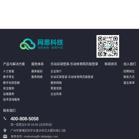
04
精准营销决策：
基于
大量用户数据，为企业提供精准的用户画像和市场洞察，
制定更加精准的营销策略和推广活动，提高营销效果和投资回报率。
产品与解决方案
服务体系
乐动买球登录-乐动体育网页版登录
新闻资讯
加入我们
人工智能
服务级别
企业简介
招聘岗位
数字孪生
服务网络
乐动买球登录-乐动体育网页版登录
联系方式
数字化转型解
服务网络
留言表单
安全服务
荣誉资质
运维服务
企业风采
技术咨询服务
联系我们
400-808-5058
周一到周五9:30-18:00 (北京时间）
广州市黄埔区科学大道18号芯大厦B2栋1-2层
商务合作: marketing@calidadpp.com