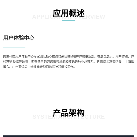
应用概述
APPLICATION OVERVIEW
用户体验中心
网思科技用户体验中心专家团队核心成员均来自IBM用户体验事业部。在展览展示、用户体验、体
验营销领域等领域，拥有多年的咨询服务经验和敏锐的行业洞察力。曾完成北京奥运会、上海世
博会、广州亚运会中众多重要项目的设计和建设工作。
产品架构
SYSTEM ARCHITECTURE