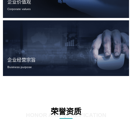
企业价值观
Corporate values
企业经营宗旨
Business purpose
荣誉资质
HONOR AND QUALIFICATION