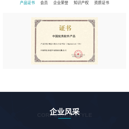
产品证书
会员
企业荣誉
知识产权
资质证书
企业风采
CORPORATE STYLE