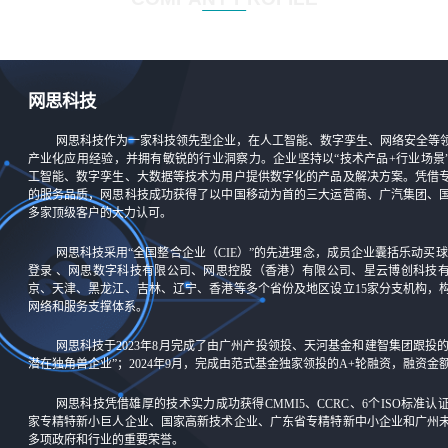
网思科技
网思科技作为一家科技领先型企业，在人工智能、数字孪生、网络安全等
产业化应用经验，并拥有敏锐的行业洞察力。企业坚持以“技术产品+行业场景
工智能、数字孪生、大数据等技术为用户提供数字化的产品及解决方案。凭借
的服务品质，网思科技成功获得了以中国移动为首的三大运营商、广汽集团、
多家顶级客户的大力认可。
网思科技采用“全国整合企业（CIE）”的先进理念，成员企业囊括乐动买
登录 、网思数字科技有限公司、网思控股（香港）有限公司、星云博创科技
京、天津、黑龙江、吉林、辽宁、香港等多个省份及地区设立15家分支机构，
网络和服务支撑体系。
网思科技于2023年8月完成了由广州产投领投、天河基金和建智集团跟投
潜在独角兽企业”；2024年9月，完成由范式基金独家领投的A+轮融资，融资
网思科技凭借雄厚的技术实力成功获得CMMI5、CCRC、6个ISO标准
家专精特新小巨人企业、国家高新技术企业、广东省专精特新中小企业和广州
多项政府和行业的重要荣誉。