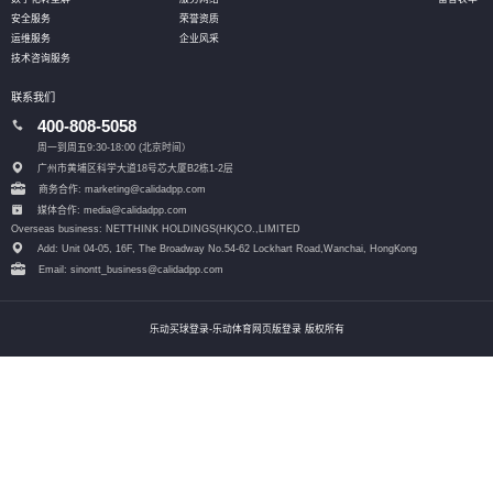
安全服务
荣誉资质
运维服务
企业风采
技术咨询服务
联系我们
400-808-5058
周一到周五9:30-18:00 (北京时间）
广州市黄埔区科学大道18号芯大厦B2栋1-2层
商务合作: marketing@calidadpp.com
媒体合作: media@calidadpp.com
Overseas business: NETTHINK HOLDINGS(HK)CO.,LIMITED
Add: Unit 04-05, 16F, The Broadway No.54-62 Lockhart Road,
Wanchai, HongKong
Email: sinontt_business@calidadpp.com
乐动买球登录-乐动体育网页版登录 版权所有