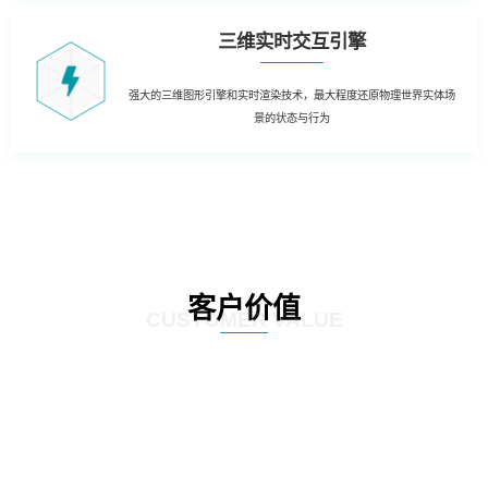
三维实时交互引擎
强大的三维图形引擎和实时渲染技术，最大程度还原物理世界实体场
景的状态与行为
客户价值
CUSTOMER VALUE
01
三维虚拟可视化平台：在现有资源管理系统数据库的基础上，以三维虚拟现实
的形式展现数据中心的运行情况。实现可视化管理和服务器设备物理位置的精
确定位。三维虚拟现实方式对机房楼层、设备区、设备安装部署情况及动力环