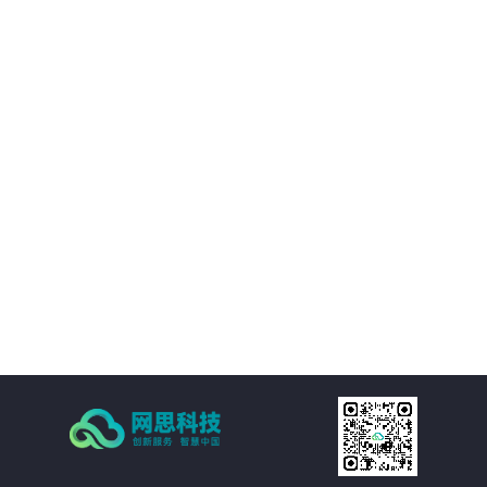
境等附属设施的直观展示，实时展现监控和报警数据。可实现360度视角调整。
02
IT资产可视化管理：在三维环境中通过鼠标点击实现楼层、机房、机房子区域、
机柜、设备的分级直接浏览。实现机房可用性动态统计，包括空间可用性、用
电量分布、温湿度分布情况和机房承重分布情况统计。当上架设备物理位置发
生变化时，设备位置根据数据库变化自动变更。用户也可通过维护工具自行调
03
整。
机房环境监控可视化管理：在三维环境中以虚拟现实的方式来展示传统环境监
控系统，给管理员一个更加贴近现实场景的操作环境，进一步提升了操作体
验。极大的提高的机房监控管理的人性化、真实化。
04
配线可视化管理：配线可视化管理功能模块以三维可视化形式直观呈现链路连
接，实现对设备端口和连接线缆（基础布线和跳线）的管理，可以有效提升数
据中心配线的管理水平。
05
统计可视化管理：可视化管理系统可以树形数据呈现和三维场景展现两种方式
同时表现机房和机柜整体使用情况，对于已用空间和可用空间进行精确统计和
展现。