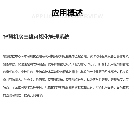
应用概述
APPLICATION OVERVIEW
智慧机房三维可视化管理系统
智慧数据中心三维可视化管理系统对机房实现远程集中监控管理，实时动态呈现设备告警信息及
设备参数，快速定位出故障设备，使维护和管理从人工被动看守的方式向计算机集中控制和管理
的模式转变。突破性的三维仿真技术是智能可视化数据中心建设的一个重要的组成部分，机房设
备具有数量大、种类多、价值高、使用周期长、使用地点分散、缺少实时性管理、管理难度大等
特点。全三维可视化监控平台，形象化的虚拟场景和真实数据相结合，增强机房设备、设施数据
的直观可视性、提高其利用率。