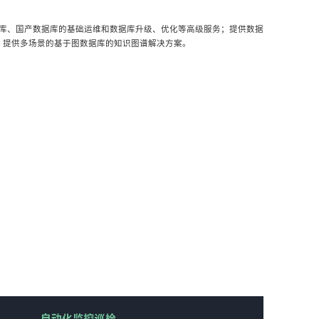
据库、国产数据库的基础运维和数据库升级、优化等高级服务；提供数据
；提供多场景的基于图数据库的知识图谱解决方案。