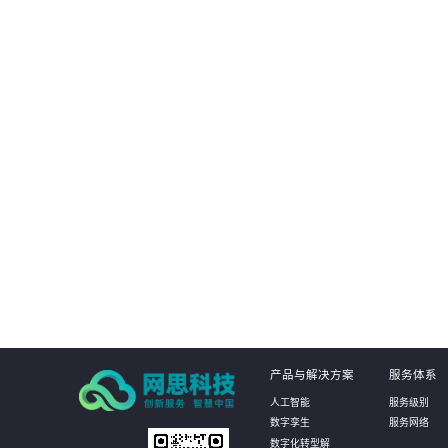
根据客户不同的需求提供不同的数据库管理方
提供自
案，针对客户现有数据库系统的特点和运维要
率，减少
求，提供定制化的解决方案，帮助客户实现业务
能和安全
目标和持续优化。
潜
01
产品与解决方案
服务体系
人工智能
服务级别
数字孪生
服务网络
数字化转型解