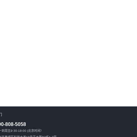
的数据管理
提供全方位的数据库管理服务，包括数据库设
、恢复和保
计、部署、监控、维护和优化等环节，确保数据
。
库系统的稳定运行，提高业务可用性和数据安
全。
04
们
00-808-5058
到周五9:30-18:00 (北京时间）