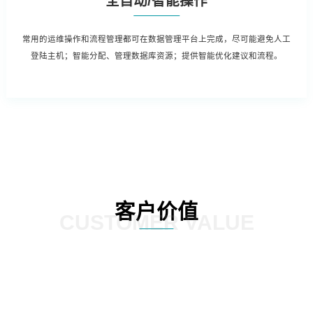
全自动/智能操作
常用的运维操作和流程管理都可在数据管理平台上完成，尽可能避免人工
登陆主机；智能分配、管理数据库资源；提供智能优化建议和流程。
客户价值
CUSTOMER VALUE