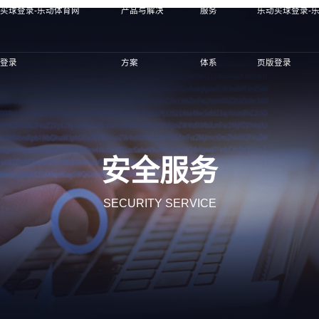
买球登录-乐动体育网
产品与解决
服务
乐动买球登录-
登录
方案
体系
页版登录
安全服务
SECURITY SERVICE