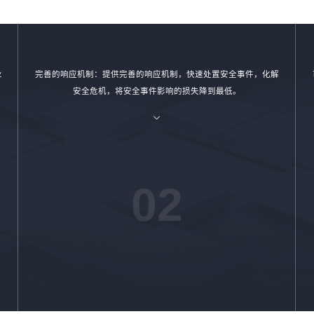
业
完善的响应机制：提供完善的响应机制，快速处置安全事件，化解
安全危机，将安全事件影响的损失降到最低。
02