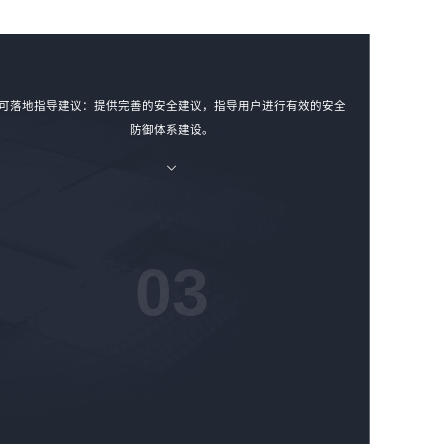
可落地指导建议：提供完善的安全建议，指导用户进行有效的安全
防御体系建设。
03