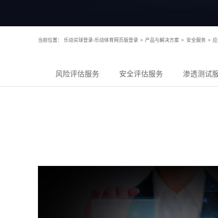
当前位置：
乐动买球登录-乐动体育网页版登录
>
产品与解决方案
>
安全服务
>
应
风险评估服务
安全评估服务
渗透测试