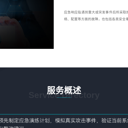
应急响应指遇到重大或突发事件后所采取
络、配置等方面的故障，也包括各类安全事
服务概述
Service Directory