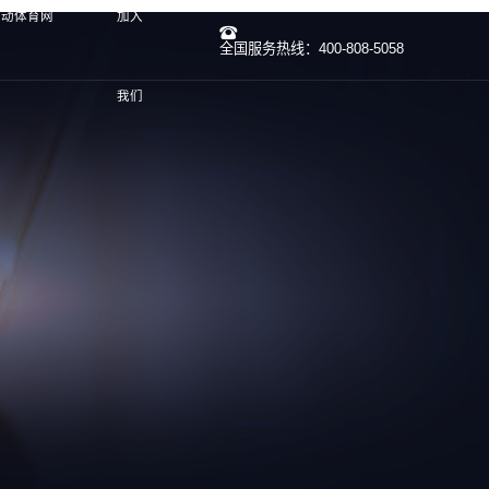
乐动体育网
加入
全国服务热线：400-808-5058
我们