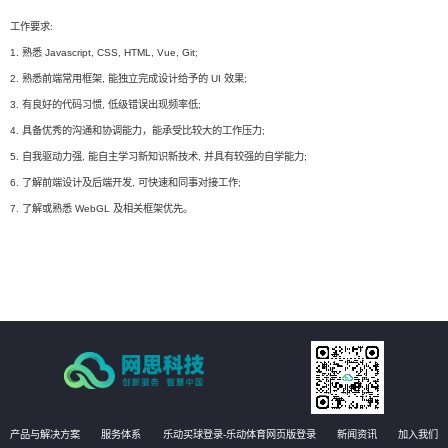
工作要求:
1. 熟悉 Javascript, CSS, HTML, Vue, Git;
2. 熟悉前端常用框架, 能独立完成设计给予的 UI 效果;
3. 有良好的代码习惯, 低级错误出现频率低;
4. 具备优秀的沟通和协调能力，能承受比较大的工作压力;
5. 自我驱动力强, 能自主学习新知识新技术, 并具有较强的自学能力;
6. 了解前端设计及后端开发, 可快速和同事对接工作;
7. 了解或熟悉 WebGL 及相关框架优先。
产品与解决方案
服务体系
乐动买球登录-乐动体育网页版登录
新闻资讯
加入我们