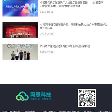
中国移动携手生态伙伴共绘数字经济新蓝图——从“云空间
+AI”到“智能体”，再到“数盾”可信流通
2025-10-11
AI 驱动千行百业智变升级，网思科技获2025广州市首版次软
件产品认定
2025-08-26
广州市工信局副局长黄符伟率队调研网思科技
2025-07-02