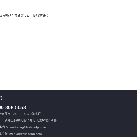
、具有良好的沟通能力、服务意识；
们
00-808-5058
到周五9:30-18:00 (北京时间）
州市黄埔区科学大道18号芯大厦B2栋1-2层
合作: marketing@calidadpp.com
合作: media@calidadpp.com