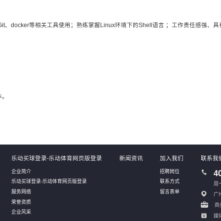
t、docker等相关工具使用；熟练掌握Linux环境下的Shell语言 ；工作责任感强
作。
乐动买球登录-乐动体育网页版登录
新闻资讯
加入我们
联系我
企业简介
招聘岗位
4
乐动买球登录-乐动体育网页版登录
联系方式
周一
服务网络
留言表单
广
荣誉资质
商务
企业风采
媒体