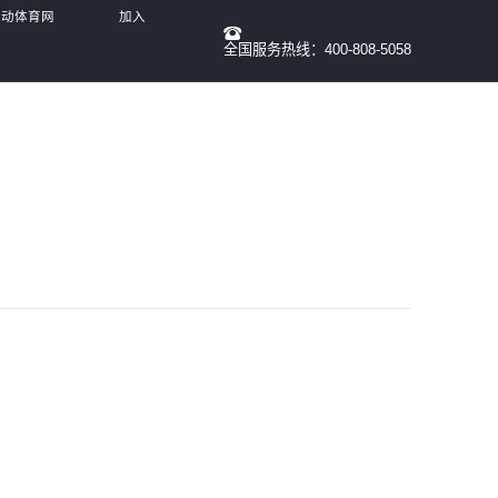
乐动体育网
加入
全国服务热线：400-808-5058
我们